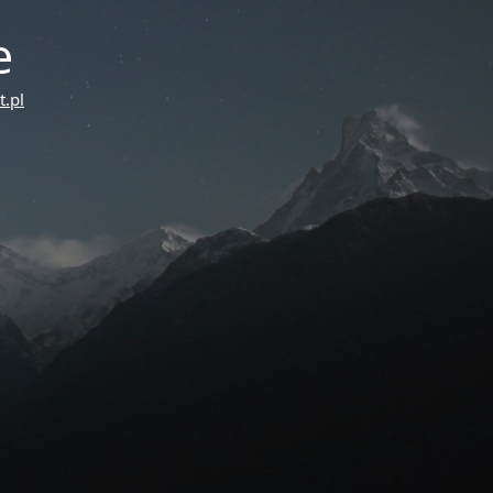
e
.pl